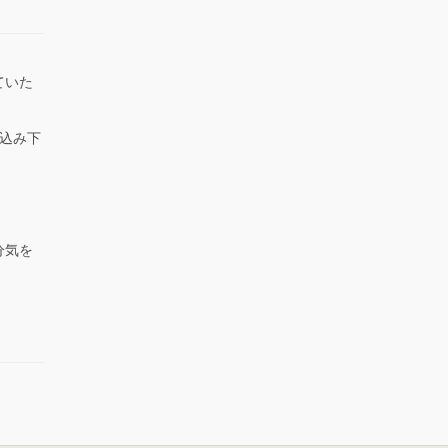
ていた
。
込み下
。
分気を