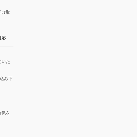
受け取
対応
ていた
。
込み下
。
分気を