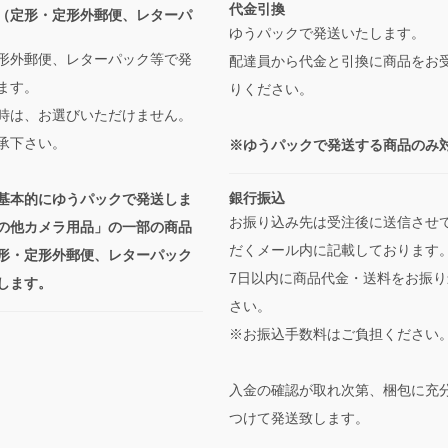
代金引換
（定形・定形外郵便、レターパ
ゆうパックで発送いたします。
形外郵便、レターパック等で発
配達員から代金と引換に商品をお
ます。
りください。
時は、お選びいただけません。
承下さい。
※ゆうパックで発送する商品のみ
銀行振込
基本的にゆうパックで発送しま
お振り込み先は受注後に送信させ
の他カメラ用品」の一部の商品
だくメール内に記載しております
形・定形外郵便、レターパック
7日以内に商品代金・送料をお振り
します。
さい。
※お振込手数料はご負担ください
入金の確認が取れ次第、梱包に充
つけて発送致します。