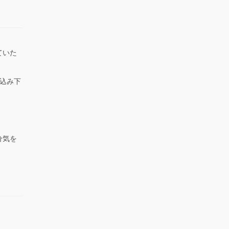
ていた
。
込み下
。
分気を