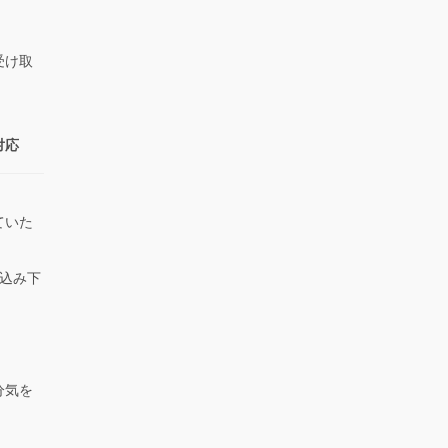
受け取
対応
ていた
。
込み下
。
分気を