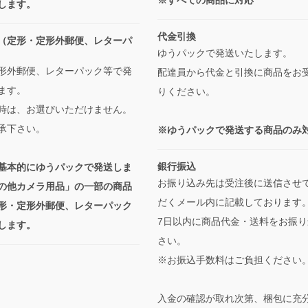
※すべての商品に対応
します。
代金引換
（定形・定形外郵便、レターパ
ゆうパックで発送いたします。
形外郵便、レターパック等で発
配達員から代金と引換に商品をお
ます。
りください。
時は、お選びいただけません。
承下さい。
※ゆうパックで発送する商品のみ
銀行振込
基本的にゆうパックで発送しま
お振り込み先は受注後に送信させ
の他カメラ用品」の一部の商品
だくメール内に記載しております
形・定形外郵便、レターパック
7日以内に商品代金・送料をお振り
します。
さい。
※お振込手数料はご負担ください
入金の確認が取れ次第、梱包に充