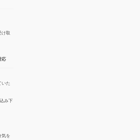
受け取
対応
ていた
。
込み下
。
分気を