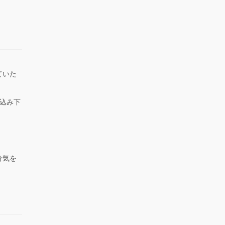
ていた
。
込み下
。
分気を