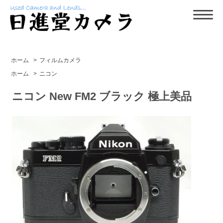
ホーム
>
フィルムカメラ
ホーム
>
ニコン
ニコン New FM2 ブラック 極上美品