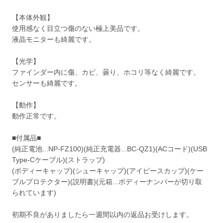
【本体外観】
使用感なく目立つ傷のない極上美品です。
液晶モニターも綺麗です。
【光学】
ファインダー内に傷、カビ、曇り、ホコリ等なく綺麗です。
センサーも綺麗です。
【動作】
動作正常です。
■付属品■
(純正電池...NP-FZ100)(純正充電器...BC-QZ1)(ACコード)(USB
Type-Cケーブル)(ストラップ)
(ボディーキャップ)(シューキャップ)(アイピースカップ)(ケー
ブルプロテクター)(説明書)(元箱...ボディーナンバーが切り取
られています)
初期不良がありましたら一週間以内の返品お受けします。