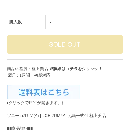
購入数
-
商品の程度：極上美品
※詳細は
コチラ
をクリック！
保証：1週間 初期対応
(クリックでPDFが開きます。)
ソニー α7R Ⅳ(A) [ILCE-7RM4A] 元箱一式付 極上美品
■■商品詳細■■